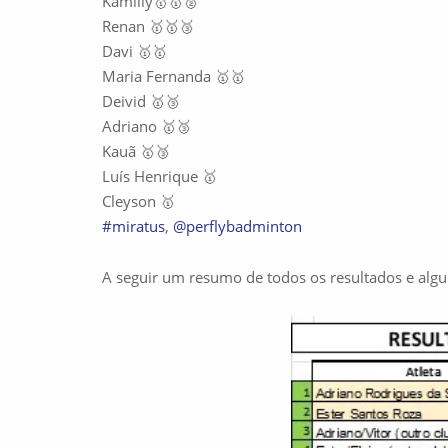
Kamilly🥇🥇🥈
Renan 🥇🥇🥉
Davi 🥇🥇
Maria Fernanda 🥇🥇
Deivid 🥇🥉
Adriano 🥇🥉
Kauã 🥇🥉
Luís Henrique 🥇
Cleyson 🥇
#miratus
,
@perflybadminton
A seguir um resumo de todos os resultados e algum