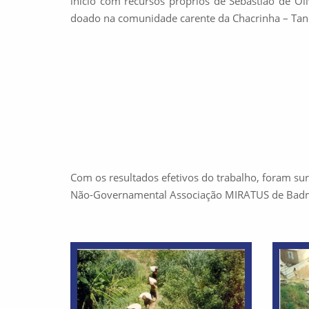
início com recursos próprios de Sebastião de Oli
doado na comunidade carente da Chacrinha – Tan
Com os resultados efetivos do trabalho, foram surg
Não-Governamental Associação MIRATUS de Bad