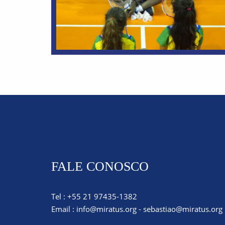
FALE CONOSCO
Tel : +55 21 97435-1382
Email :
info@miratus.org
-
sebastiao@miratus.org