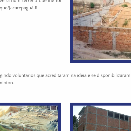
veira num terreno que lhe foi
que/Jacarepaguá-RJ.
indo voluntários que acreditaram na ideia e se disponibilizaram 
minton.