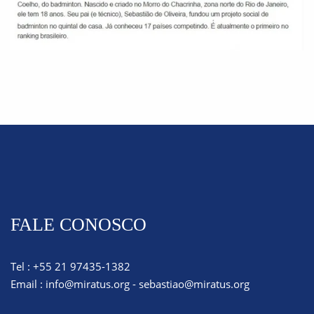
FALE CONOSCO
Tel : +55 21 97435-1382
Email :
info@miratus.org
-
sebastiao@miratus.org