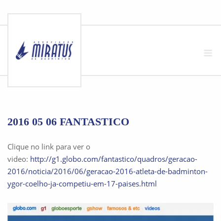
Skip
to
M
content
2016 05 06 FANTASTICO
Clique no link para ver o
video:
http://g1.globo.com/fantastico/quadros/geracao-
2016/noticia/2016/06/geracao-2016-atleta-de-badminton-
ygor-coelho-ja-competiu-em-17-paises.html