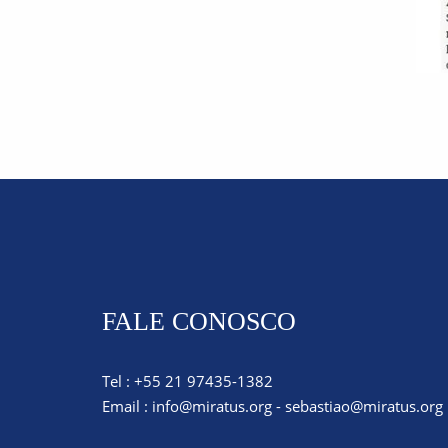
FALE CONOSCO
Tel : +55 21 97435-1382
Email :
info@miratus.org
-
sebastiao@miratus.org