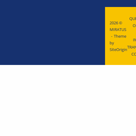
QU
2026 ©
O
MIRATUS
Theme
I
by
TRA
SiteOrigin
C