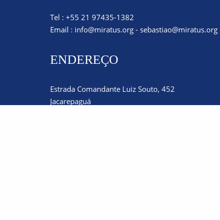
Tel : +55 21 97435-1382
Email :
info@miratus.org
-
sebastiao@miratus.org
ENDEREÇO
Estrada Comandante Luiz Souto, 452
Jacarepaguá
CEP: 22733-040
Rio de Janeiro/RJ
COMO CHEGAR
Localizada no extremo oeste da cidade do Rio de 
comunidade de pouco mais de 5.000 habitantes na
(38.000 hab) e Praça Seca (64.000 hab).