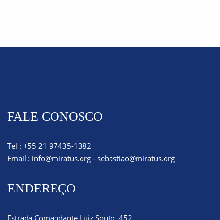
FALE CONOSCO
Tel : +55 21 97435-1382
Email :
info@miratus.org
-
sebastiao@miratus.org
ENDEREÇO
Estrada Comandante Luiz Souto, 452