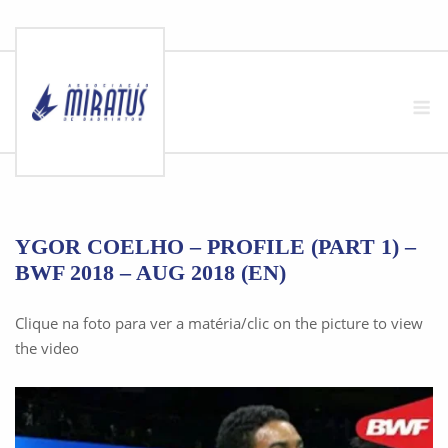
Skip
to
M
content
YGOR COELHO – PROFILE (PART 1) –
BWF 2018 – AUG 2018 (EN)
Clique na foto para ver a matéria/clic on the picture to view
the video