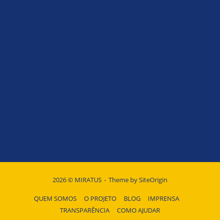
2026 © MIRATUS
Theme by
SiteOrigin
QUEM SOMOS
O PROJETO
BLOG
IMPRENSA
TRANSPARÊNCIA
COMO AJUDAR