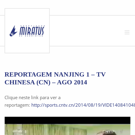
Skip
to
M
content
REPORTAGEM NANJING 1 – TV
CHINESA (CN) – AGO 2014
Clique neste link para ver a
reportagem:
http://sports.cntv.cn/2014/08/19/VIDE1408410