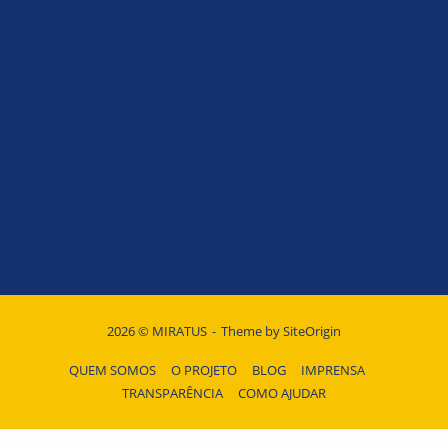
2026 © MIRATUS
Theme by
SiteOrigin
QUEM SOMOS
O PROJETO
BLOG
IMPRENSA
TRANSPARÊNCIA
COMO AJUDAR