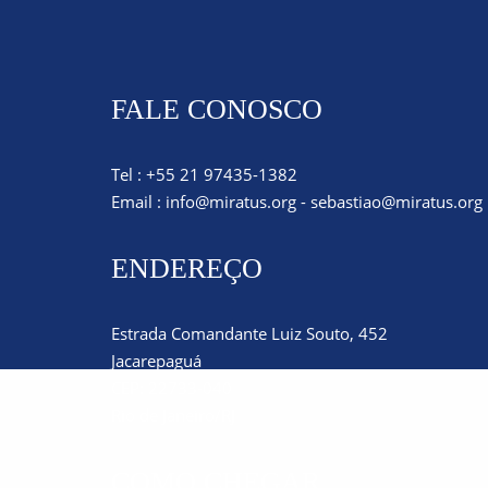
FALE CONOSCO
Tel : +55 21 97435-1382
Email :
info@miratus.org
-
sebastiao@miratus.org
ENDEREÇO
Estrada Comandante Luiz Souto, 452
Jacarepaguá
CEP: 22733-040
Rio de Janeiro/RJ
COMO CHEGAR