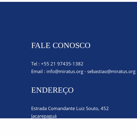
FALE CONOSCO
Tel : +55 21 97435-1382
Email :
info@miratus.org
-
sebastiao@miratus.org
ENDEREÇO
Estrada Comandante Luiz Souto, 452
Jacarepaguá
CEP: 22733-040
Rio de Janeiro/RJ