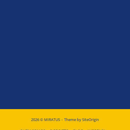
2026 © MIRATUS
Theme by
SiteOrigin